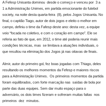
A Fefesp Unisanta dominou desde o começo e venceu por 3 a
1 a Administração Unimes, em partida emocionante do futebol
society, na noite desta quarta-feira (8), pelos Jogos Unisanta. No
final, o capitão Tiago, autor de dois jogos e eleito o melhor em
campo, definiu o time da Fafesp deste ano: desta vez, a equipe
veio “focada no coletivo, e com o coração em campo”. Ele se
referia ao fato de que, em 2012, o time até poderia reunir mais
condições técnicas, mas se limitava a atuações individuais, o
que resultou na eliminação dos Jogos já nas oitavas de finais.
Almir, autor do primeiro gol, fez boas jogadas com Thiago, deles
resultando os melhores momentos da Fefesp e maiores riscos
para a Administação Unimes. Os primeiros momentos da partida
foram equilibrados, com forte marcação nas saídas de bola por
parte das duas equipes. Sem dar muito espaço para o
adversário, os dois times fizeram e sofreram muitas faltas nos
primeiros dez minutos.