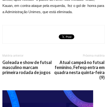
Kauan, em contra-ataque pela esquerda, fez o gol de honra para
a Administração Unimes, que está eliminada.
Matéria anterior
Próxima matéria
Goleada e show de futsal
Atual campeã no futsal
masculino marcam
feminino, Fefesp entra em
primeira rodada de jogos
quadra nesta quinta-feira
(9)