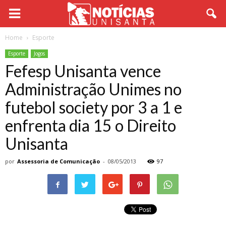
Home
Esporte
Esporte
Jogos
Fefesp Unisanta vence
Administração Unimes no
futebol society por 3 a 1 e
enfrenta dia 15 o Direito
Unisanta
por
Assessoria de Comunicação
-
08/05/2013
97