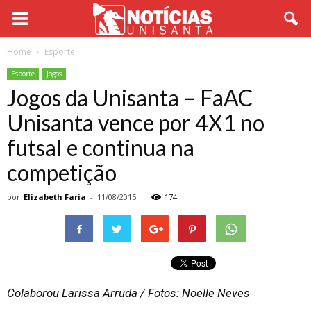
Home
Esporte
Esporte
Jogos
Jogos da Unisanta – FaAC
Unisanta vence por 4X1 no
futsal e continua na
competição
por
Elizabeth Faria
-
11/08/2015
174
Colaborou Larissa Arruda / Fotos: Noelle Neves