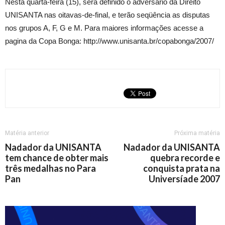
Nesta quarta-feira (15), será definido o adversário da Direito
UNISANTA nas oitavas-de-final, e terão seqüência as disputas
nos grupos A, F, G e M. Para maiores informações acesse a
pagina da Copa Bonga: http://www.unisanta.br/copabonga/2007/
Matéria anterior
Próxima matéria
Nadador da UNISANTA
Nadador da UNISANTA
tem chance de obter mais
quebra recorde e
três medalhas no Para
conquista prata na
Pan
Universíade 2007