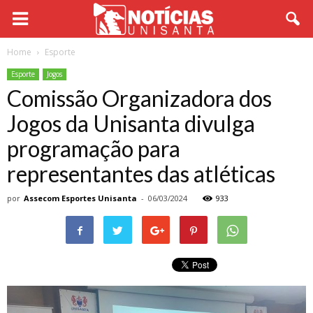
Home
Esporte
Esporte
Jogos
Comissão Organizadora dos
Jogos da Unisanta divulga
programação para
representantes das atléticas
por
Assecom Esportes Unisanta
-
06/03/2024
933