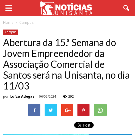
Home
Campus
Campus
Abertura da 15.ª Semana do
Jovem Empreendedor da
Associação Comercial de
Santos será na Unisanta, no dia
11/03
por
Luíza Adegas
-
06/03/2024
392