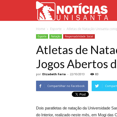
Not
Home
Esporte
Atletas de Natação Unisanta conq
Uni
Esporte
Natação
Responsabilidade Social
Atletas de Nat
Jogos Abertos d
por
Elizabeth Faria
-
22/10/2013
83
Compartilhar no Facebook
Comparti
Dois paratletas de natação da Universidade Sa
do Interior, realizado neste mês, em Mogi das