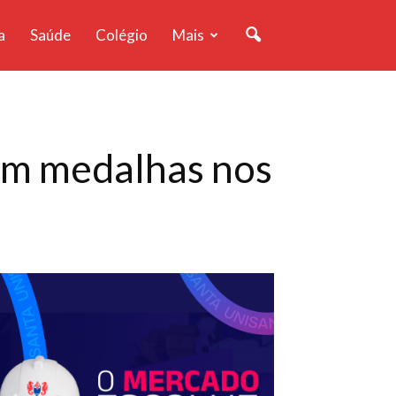
a
Saúde
Colégio
Mais
am medalhas nos