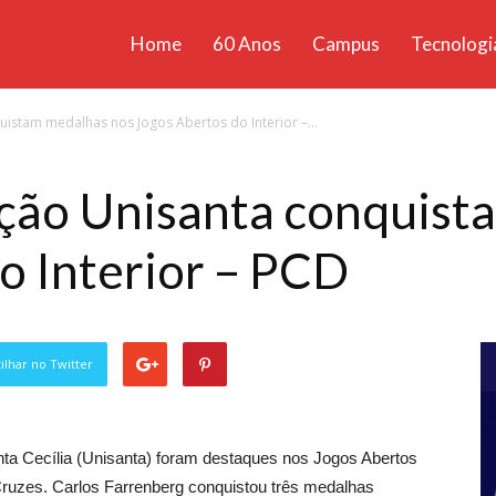
Home
60 Anos
Campus
Tecnologi
ícias
uistam medalhas nos Jogos Abertos do Interior –...
santa
ação Unisanta conquist
o Interior – PCD
lhar no Twitter
nta Cecília (Unisanta) foram destaques nos Jogos Abertos
 Cruzes. Carlos Farrenberg conquistou três medalhas