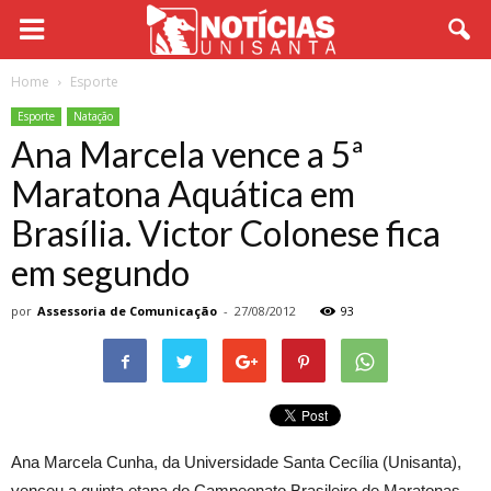
Home
Esporte
Esporte
Natação
Ana Marcela vence a 5ª
Maratona Aquática em
Brasília. Victor Colonese fica
em segundo
por
Assessoria de Comunicação
-
27/08/2012
93
Ana Marcela Cunha, da Universidade Santa Cecília (Unisanta),
venceu a quinta etapa do Campeonato Brasileiro de Maratonas