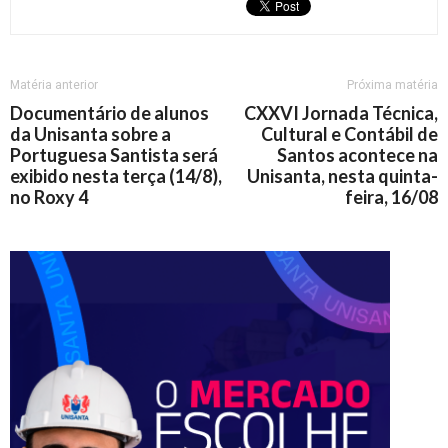
Matéria anterior
Próxima matéria
Documentário de alunos
CXXVI Jornada Técnica,
da Unisanta sobre a
Cultural e Contábil de
Portuguesa Santista será
Santos acontece na
exibido nesta terça (14/8),
Unisanta, nesta quinta-
no Roxy 4
feira, 16/08