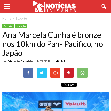
Home
Esporte
Esporte
Natação
Ana Marcela Cunha é bronze
nos 10km do Pan- Pacífico, no
Japão
por
Victoria Capaldo
-
14/08/2018
141