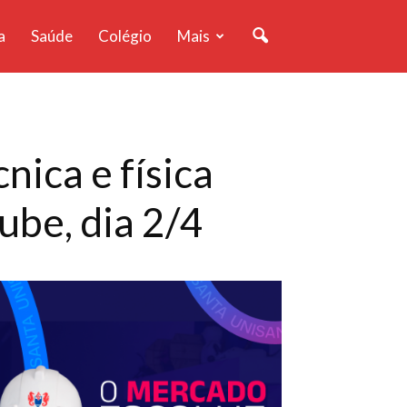
a
Saúde
Colégio
Mais
nica e física
ube, dia 2/4