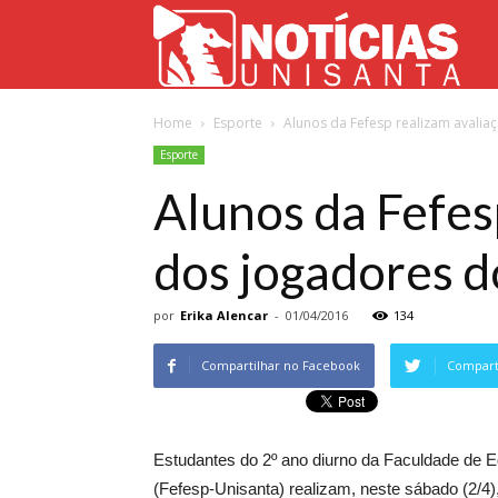
Not
Home
Esporte
Alunos da Fefesp realizam avaliaç
Uni
Esporte
Alunos da Fefesp
dos jogadores d
por
Erika Alencar
-
01/04/2016
134
Compartilhar no Facebook
Comparti
Estudantes do 2º ano diurno da Faculdade de E
(Fefesp-Unisanta) realizam, neste sábado (2/4),