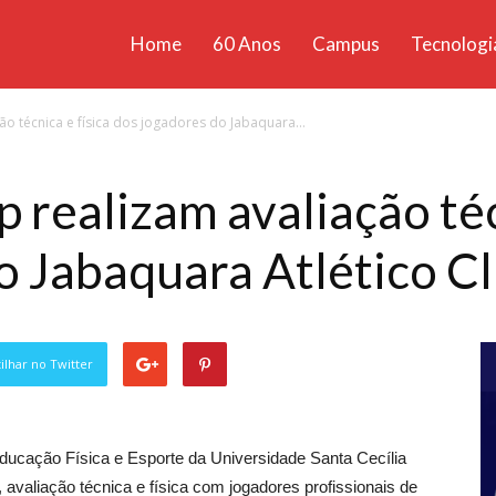
Home
60 Anos
Campus
Tecnologi
ícias
ão técnica e física dos jogadores do Jabaquara...
santa
 realizam avaliação téc
o Jabaquara Atlético Cl
lhar no Twitter
ducação Física e Esporte da Universidade Santa Cecília
 avaliação técnica e física com jogadores profissionais de