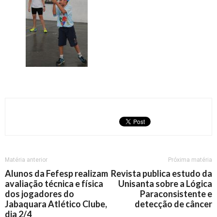
Matéria anterior
Próxima matéria
Alunos da Fefesp realizam
Revista publica estudo da
avaliação técnica e física
Unisanta sobre a Lógica
dos jogadores do
Paraconsistente e
Jabaquara Atlético Clube,
detecção de câncer
dia 2/4