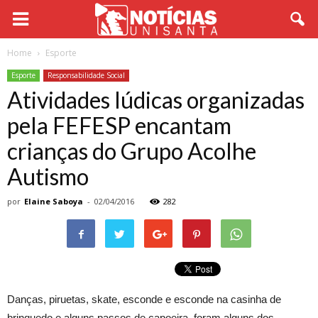
Home
Esporte
Esporte
Responsabilidade Social
Atividades lúdicas organizadas
pela FEFESP encantam
crianças do Grupo Acolhe
Autismo
por
Elaine Saboya
-
02/04/2016
282
Danças, piruetas, skate, esconde e esconde na casinha de
brinquedo e alguns passos de capoeira foram alguns dos