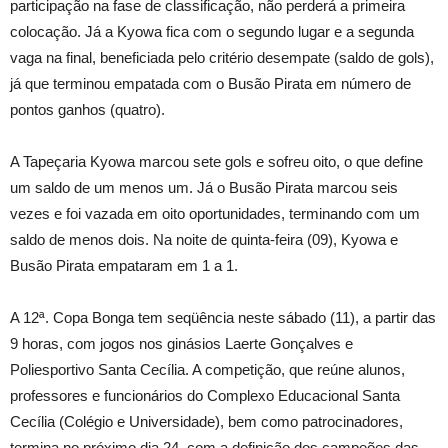
participação na fase de classificação, não perderá a primeira
colocação. Já a Kyowa fica com o segundo lugar e a segunda
vaga na final, beneficiada pelo critério desempate (saldo de gols),
já que terminou empatada com o Busão Pirata em número de
pontos ganhos (quatro).
A Tapeçaria Kyowa marcou sete gols e sofreu oito, o que define
um saldo de um menos um. Já o Busão Pirata marcou seis
vezes e foi vazada em oito oportunidades, terminando com um
saldo de menos dois. Na noite de quinta-feira (09), Kyowa e
Busão Pirata empataram em 1 a 1.
A 12ª. Copa Bonga tem seqüência neste sábado (11), a partir das
9 horas, com jogos nos ginásios Laerte Gonçalves e
Poliesportivo Santa Cecília. A competição, que reúne alunos,
professores e funcionários do Complexo Educacional Santa
Cecília (Colégio e Universidade), bem como patrocinadores,
termina no próximo dia 24, com a definição dos campeões das