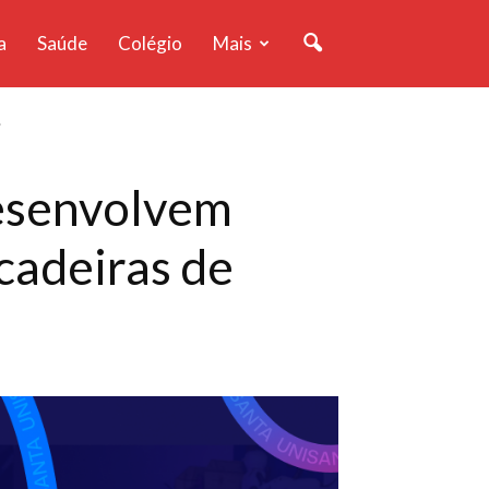
a
Saúde
Colégio
Mais
.
esenvolvem
 cadeiras de