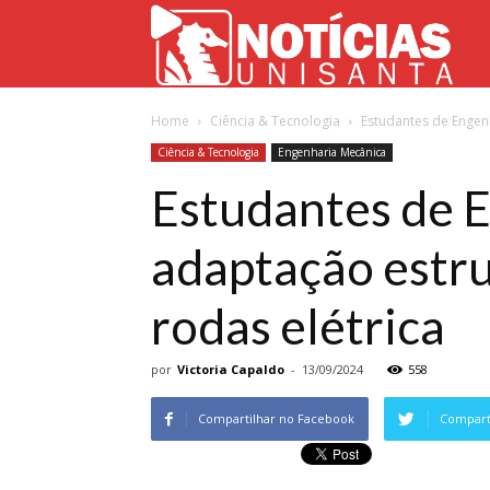
Not
Home
Ciência & Tecnologia
Estudantes de Engen
Uni
Ciência & Tecnologia
Engenharia Mecânica
Estudantes de 
adaptação estru
rodas elétrica
por
Victoria Capaldo
-
13/09/2024
558
Compartilhar no Facebook
Comparti