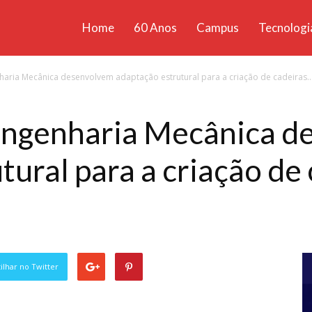
Home
60 Anos
Campus
Tecnologi
ícias
haria Mecânica desenvolvem adaptação estrutural para a criação de cadeiras..
santa
Engenharia Mecânica d
tural para a criação de
lhar no Twitter