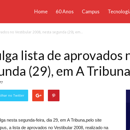
Home
60 Anos
Campus
Tecnologi
ícias
ados no Vestibular 2008, nesta segunda (29), em...
santa
a lista de aprovados n
unda (29), em A Tribun
77
lhar no Twitter
a nesta segunda-feira, dia 29, em A Tribuna,pelo site
s, a lista de aprovados no Vestibular 2008, realizado na