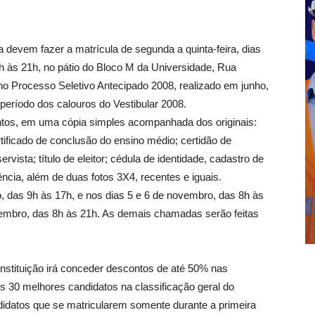
evem fazer a matrícula de segunda a quinta-feira, dias
h às 21h, no pátio do Bloco M da Universidade, Rua
o Processo Seletivo Antecipado 2008, realizado em junho,
eríodo dos calouros do Vestibular 2008.
tos, em uma cópia simples acompanhada dos originais:
rtificado de conclusão do ensino médio; certidão de
vista; título de eleitor; cédula de identidade, cadastro de
cia, além de duas fotos 3X4, recentes e iguais.
 das 9h às 17h, e nos dias 5 e 6 de novembro, das 8h às
vembro, das 8h às 21h. As demais chamadas serão feitas
Instituição irá conceder descontos de até 50% nas
 30 melhores candidatos na classificação geral do
ndidatos que se matricularem somente durante a primeira