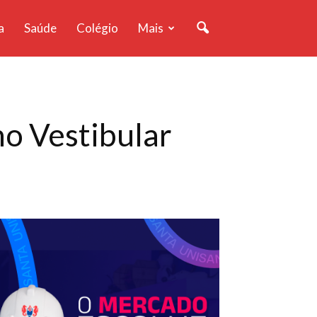
a
Saúde
Colégio
Mais
o Vestibular
a