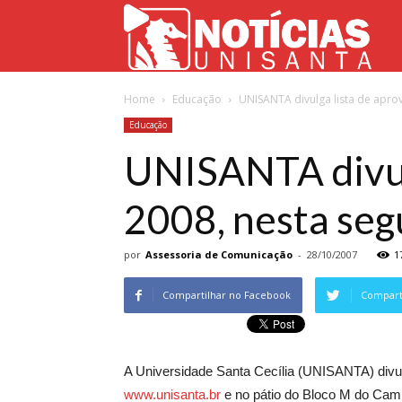
Not
Home
Educação
UNISANTA divulga lista de aprov
Uni
Educação
UNISANTA divulg
2008, nesta seg
por
Assessoria de Comunicação
-
28/10/2007
1
Compartilhar no Facebook
Comparti
A Universidade Santa Cecília (UNISANTA) divulg
www.unisanta.br
e no pátio do Bloco M do Campu