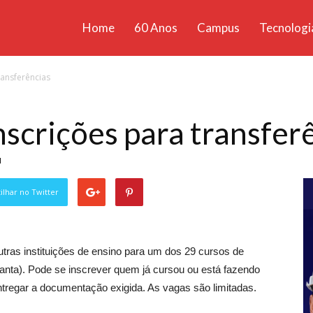
Home
60 Anos
Campus
Tecnologi
ícias
ransferências
santa
nscrições para transfer
1
lhar no Twitter
utras instituições de ensino para um dos 29 cursos de
anta). Pode se inscrever quem já cursou ou está fazendo
entregar a documentação exigida. As vagas são limitadas.