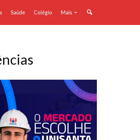
a
Saúde
Colégio
Mais
ências