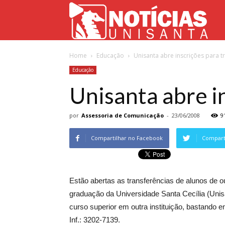
Not
Home
Educação
Unisanta abre inscrições para t
Uni
Educação
Unisanta abre i
por
Assessoria de Comunicação
-
23/06/2008
9
Compartilhar no Facebook
Comparti
Estão abertas as transferências de alunos de o
graduação da Universidade Santa Cecília (Unis
curso superior em outra instituição, bastando 
Inf.: 3202-7139.