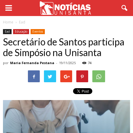
Home
Ead
Ead
Educação
Eventos
Secretário de Santos participa
de Simpósio na Unisanta
por
Maria Fernanda Pestana
-
19/11/2025
74