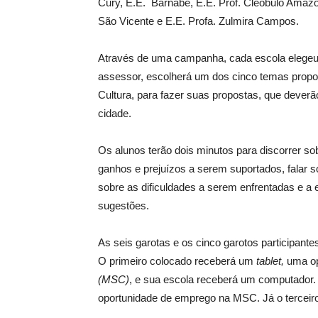
Cury, E.E. Barnabé, E.E. Prof. Cleobulo Amaz
São Vicente e E.E. Profa. Zulmira Campos.
Através de uma campanha, cada escola elegeu 
assessor, escolherá um dos cinco temas prop
Cultura, para fazer suas propostas, que dever
cidade.
Os alunos terão dois minutos para discorrer so
ganhos e prejuízos a serem suportados, falar s
sobre as dificuldades a serem enfrentadas e a 
sugestões.
As seis garotas e os cinco garotos participan
O primeiro colocado receberá um
tablet,
uma op
(MSC)
, e sua escola receberá um computador
oportunidade de emprego na MSC. Já o tercei