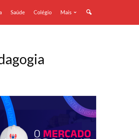
a
Saúde
Colégio
Mais
edagogia