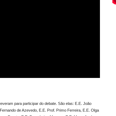
reveram para participar do debate. São elas: E.E. João
Fernando de Azevedo, E.E. Prof. Primo Ferreira, E.E. Olga