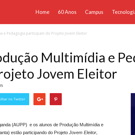
Home
60 Anos
Campus
Tecnologi
ícias
ia e Pedagogia participam do Projeto Jovem Eleitor
santa
odução Multimídia e P
rojeto Jovem Eleitor
85
lhar no Twitter
aganda (AUPP) e os alunos de Produção Multimídia e
nta) estão participando do Projeto
Jovem Eleitor
,