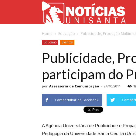
Not
Home
Educação
Publicidade, Produção Multimíd
Uni
Educação
Eventos
Publicidade, Pr
participam do P
por
Assessoria de Comunicação
-
24/10/2011
1
Compartilhar no Facebook
Comparti
A Agência Universitária de Publicidade e Prop
Pedagogia da Universidade Santa Cecília (Unisa