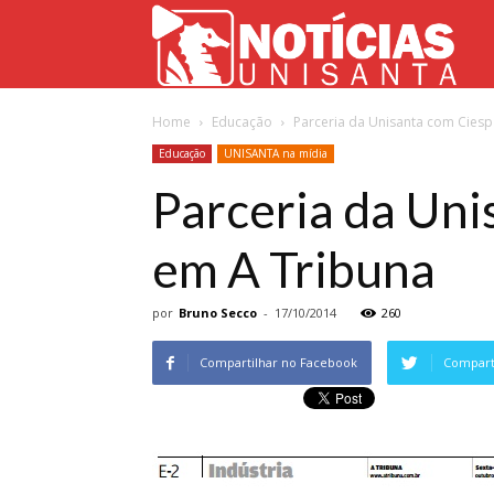
Not
Home
Educação
Parceria da Unisanta com Cies
Uni
Educação
UNISANTA na mídia
Parceria da Uni
em A Tribuna
por
Bruno Secco
-
17/10/2014
260
Compartilhar no Facebook
Comparti