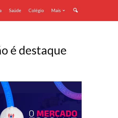
a
Saúde
Colégio
Mais
ão é destaque