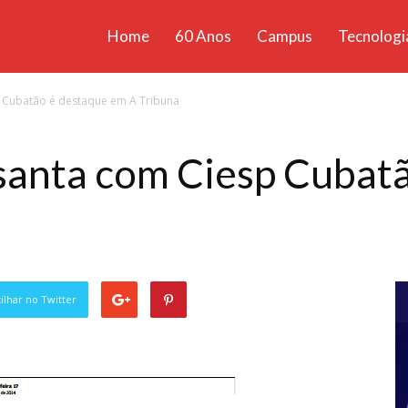
Home
60 Anos
Campus
Tecnologi
ícias
p Cubatão é destaque em A Tribuna
santa
santa com Ciesp Cubat
lhar no Twitter