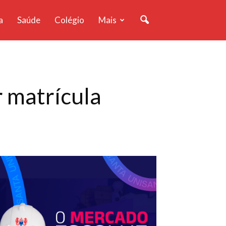
a
Saúde
Colégio
Mais
 matrícula