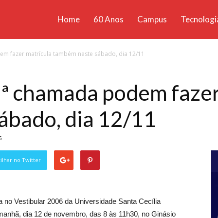
Home
60 Anos
Campus
Tecnologi
ícias
m fazer matrícula também neste sábado, dia 12/11
santa
ª chamada podem fazer
ábado, dia 12/11
5
lhar no Twitter
no Vestibular 2006 da Universidade Santa Cecília
manhã, dia 12 de novembro, das 8 às 11h30, no Ginásio