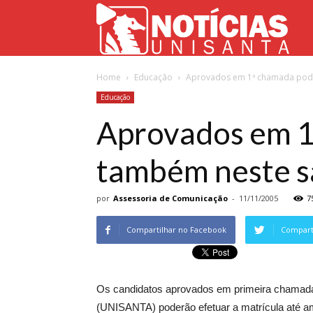
Not
Home
Educação
Aprovados em 1ª chamada pode
Uni
Educação
Aprovados em 1
também neste s
por
Assessoria de Comunicação
-
11/11/2005
7
Compartilhar no Facebook
Comparti
Os candidatos aprovados em primeira chamada 
(UNISANTA) poderão efetuar a matrícula até a