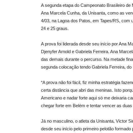
A segunda etapa do Campeonato Brasileiro de M
Ana Marcela Cunha, da Unisanta, como as venc
4/03, na Lagoa dos Patos, em Tapes/RS, com um
24 e 25 graus.
A prova foi liderada desde seu início por Ana M
Djenyfer Arnold e Gabriela Ferreira. Ana Marce
das demais durante o percurso. Na metade final
segunda colocação tendo Gabriela Ferreira, do 
“A prova não foi fácil, fiz minha estratégia faze
certa distância que abri das meninas. Isto por
Americano e nadar forte aqui só me deixaria c
chegar forte em Belém e tentar vencer as duas 
Já no masculino, o atleta da Unisanta, Victor S
desde seu início pelo primeiro pelotão formad