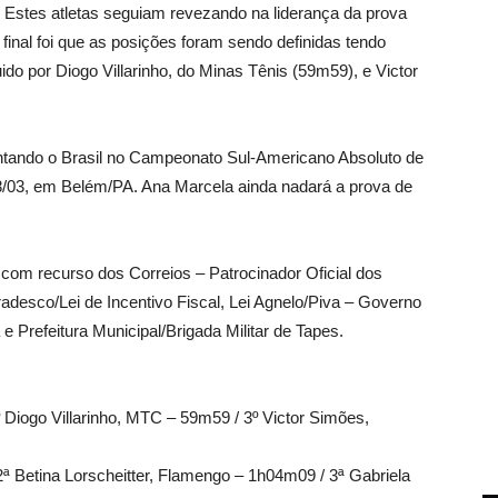
. Estes atletas seguiam revezando na liderança da prova
 final foi que as posições foram sendo definidas tendo
o por Diogo Villarinho, do Minas Tênis (59m59), e Victor
ntando o Brasil no Campeonato Sul-Americano Absoluto de
8/03, em Belém/PA. Ana Marcela ainda nadará a prova de
om recurso dos Correios – Patrocinador Oficial dos
radesco/Lei de Incentivo Fiscal, Lei Agnelo/Piva – Governo
e Prefeitura Municipal/Brigada Militar de Tapes.
iogo Villarinho, MTC – 59m59 / 3º Victor Simões,
ª Betina Lorscheitter, Flamengo – 1h04m09 / 3ª Gabriela