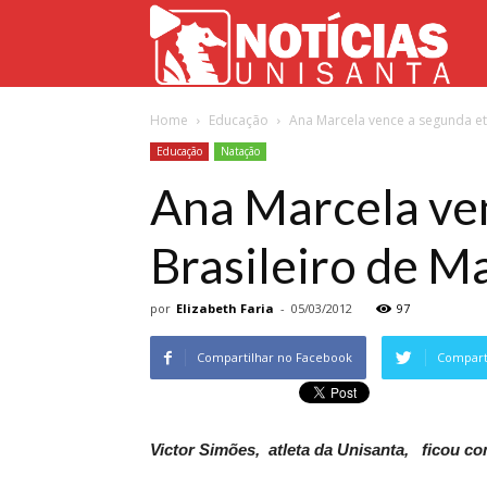
Not
Home
Educação
Ana Marcela vence a segunda e
Uni
Educação
Natação
Ana Marcela ve
Brasileiro de M
por
Elizabeth Faria
-
05/03/2012
97
Compartilhar no Facebook
Comparti
Victor Simões,
atleta da Unisanta, ficou co