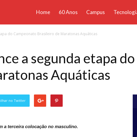
Home
60 Anos
Campus
Tecnologi
ícias
tapa do Campeonato Brasileiro de Maratonas Aquáticas
santa
nce a segunda etapa d
aratonas Aquáticas
lhar no Twitter
m a terceira colocação no masculino.