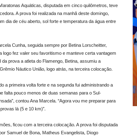
aratonas Aquáticas, disputada em cinco quilômetros, teve
edora. A prova foi realizada na manhã deste domingo,
 dia de céu aberto, sol forte e temperatura da água entre
arcela Cunha, seguida sempre por Betina Lorscheitter,
la logo fez valer seu favoritismo e manteve certa vantagem
 da prova a atleta do Flamengo, Betina, assumiu a
Grêmio Náutico União, logo atrás, na terceira colocação.
ndo a primeira volta forte e na segunda fui administrando a
que falta pouco menos de duas semanas para o Sul-
ansada”, contou Ana Marcela. “Agora vou me preparar para
provas lá (5 e 10 km)”.
imões, ficou com a terceira colocação. A prova foi disputada
o por Samuel de Bona, Matheus Evangelista, Diogo