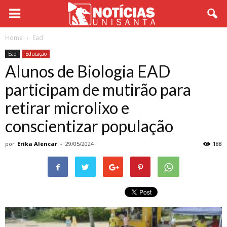
Home
Ead
Ead
Educação
Alunos de Biologia EAD
participam de mutirão para
retirar microlixo e
conscientizar população
por
Erika Alencar
-
29/05/2024
188