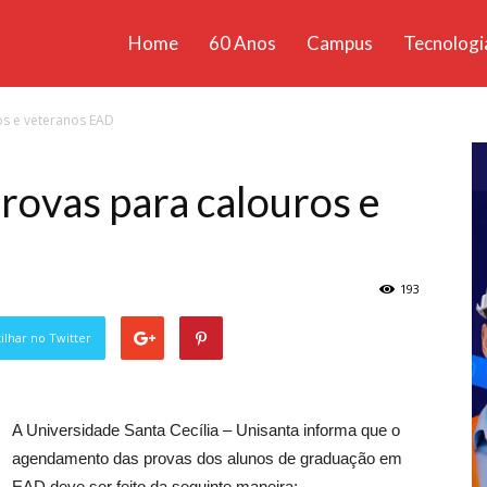
Home
60 Anos
Campus
Tecnologi
ícias
s e veteranos EAD
santa
ovas para calouros e
193
lhar no Twitter
A Universidade Santa Cecília – Unisanta informa que o
agendamento das provas dos alunos de graduação em
EAD deve ser feito da seguinte maneira: