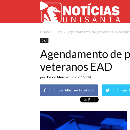
Not
Home
Ead
Agendamento de provas para calouro
Uni
Ead
Agendamento de pr
veteranos EAD
por
Erika Alencar
-
26/11/2024
Compartilhar no Facebook
Comparti