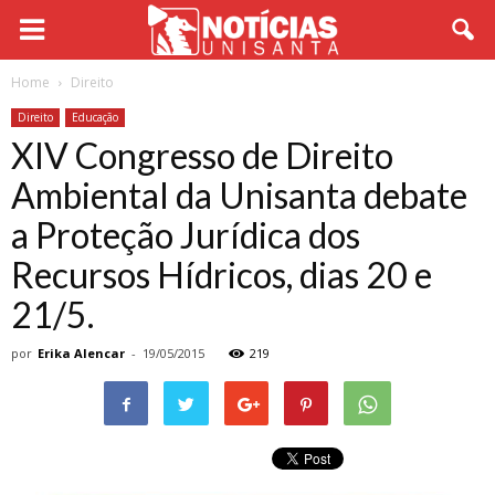
Home
Direito
Direito
Educação
XIV Congresso de Direito
Ambiental da Unisanta debate
a Proteção Jurídica dos
Recursos Hídricos, dias 20 e
21/5.
por
Erika Alencar
-
19/05/2015
219