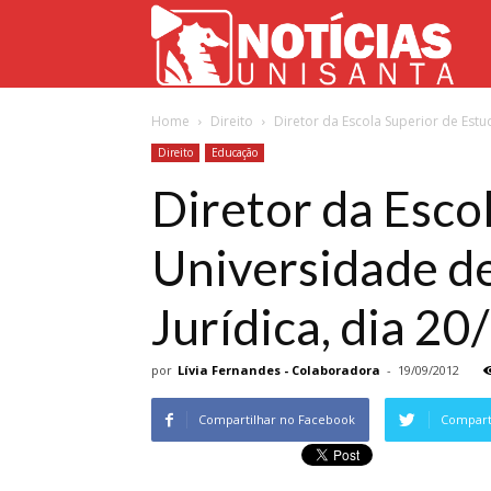
Not
Home
Direito
Diretor da Escola Superior de Estud
Uni
Direito
Educação
Diretor da Esco
Universidade de
Jurídica, dia 20
por
Lívia Fernandes - Colaboradora
-
19/09/2012
Compartilhar no Facebook
Comparti