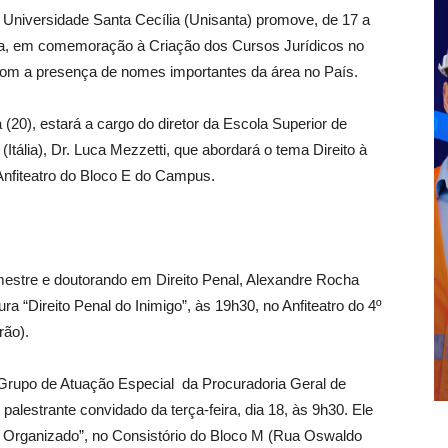
 Universidade Santa Cecília (Unisanta) promove, de 17 a
ta, em comemoração à Criação dos Cursos Jurídicos no
á com a presença de nomes importantes da área no País.
ra (20), estará a cargo do diretor da Escola Superior de
Itália), Dr. Luca Mezzetti, que abordará o tema Direito à
Anfiteatro do Bloco E do Campus.
 mestre e doutorando em Direito Penal, Alexandre Rocha
a “Direito Penal do Inimigo”, às 19h30, no Anfiteatro do 4º
rão).
 Grupo de Atuação Especial da Procuradoria Geral de
alestrante convidado da terça-feira, dia 18, às 9h30. Ele
e Organizado”, no Consistório do Bloco M (Rua Oswaldo