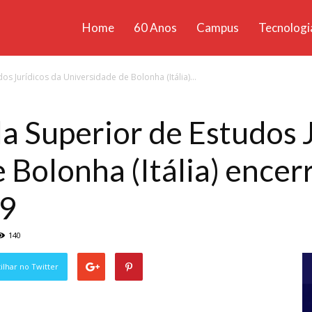
Home
60 Anos
Campus
Tecnologi
ícias
os Jurídicos da Universidade de Bolonha (Itália)...
santa
la Superior de Estudos 
 Bolonha (Itália) ence
/9
140
lhar no Twitter