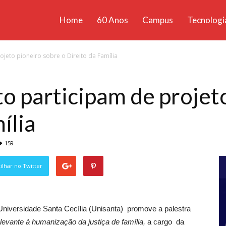
Home
60 Anos
Campus
Tecnologi
ícias
ojeto pioneiro sobre o Direito da Família
santa
to participam de projet
ília
159
lhar no Twitter
 Universidade Santa Cecília (Unisanta) promove a palestra
elevante à humanização da justiça de família,
a cargo da