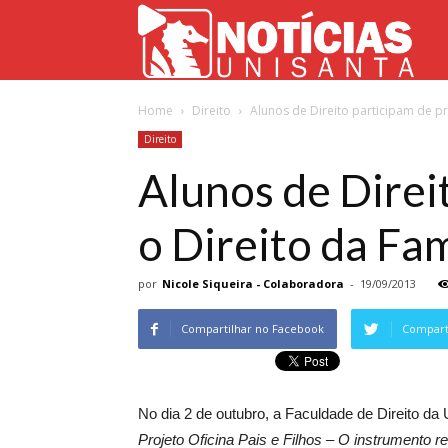
Not
Home
Direito
Alunos de Direito participam de pr
Uni
Direito
Alunos de Direi
o Direito da Fam
por
Nicole Siqueira - Colaboradora
-
19/09/2013
Compartilhar no Facebook
Comparti
No dia 2 de outubro, a Faculdade de Direito da
Projeto Oficina Pais e Filhos – O instrumento r