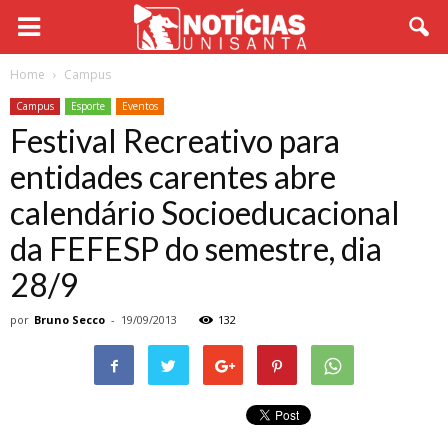
Home
Campus
Campus
Esporte
Eventos
Festival Recreativo para
entidades carentes abre
calendário Socioeducacional
da FEFESP do semestre, dia
28/9
por
Bruno Secco
-
19/09/2013
132