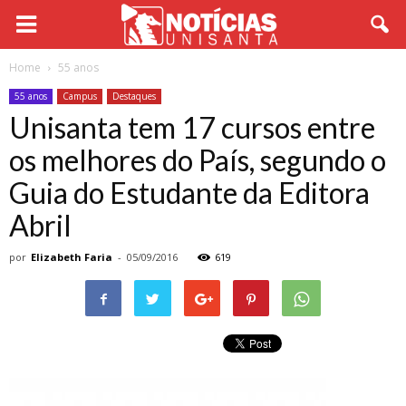
Home
55 anos
55 anos
Campus
Destaques
Unisanta tem 17 cursos entre
os melhores do País, segundo o
Guia do Estudante da Editora
Abril
por
Elizabeth Faria
-
05/09/2016
619