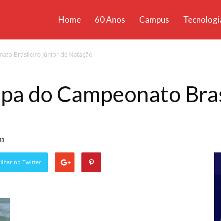
Home
60 Anos
Campus
Tecnologi
ícias
ato Brasileiro Júnior de Natação
santa
ipa do Campeonato Bras
43
lhar no Twitter