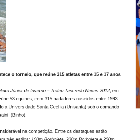
tece o torneio, que reúne 315 atletas entre 15 e 17 anos
eiro Júnior de Inverno – Troféu Tancredo Neves 2012
, em
 reúne 53 equipes, com 315 nadadores nascidos entre 1993
ndo a Universidade Santa Cecília (Unisanta) sob o comando
aini (Binho).
onsiderável na competição. Entre os destaques estão
m três estilos:
100m Borboleta, 200m Borboleta e 200m