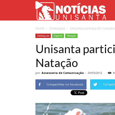
Not
Home
Destaques
Unisanta participa do Campeon
Uni
Destaques
Esporte
Natação
Unisanta partic
Natação
por
Assessoria de Comunicação
-
29/05/2012
1
Compartilhar no Facebook
Comparti