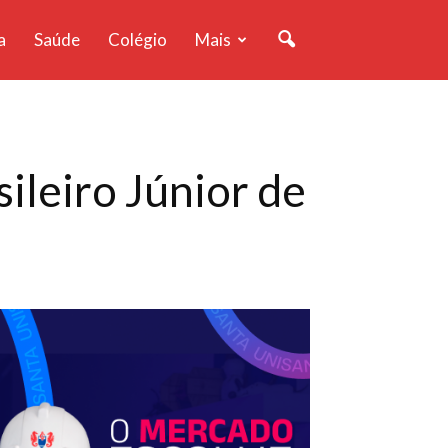
a
Saúde
Colégio
Mais
ileiro Júnior de