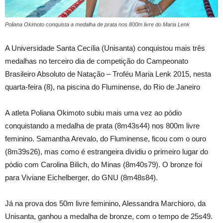
Poliana Okimoto conquista a medalha de prata nos 800m livre do Maria Lenk
A Universidade Santa Cecília (Unisanta) conquistou mais três
medalhas no terceiro dia de competição do Campeonato
Brasileiro Absoluto de Natação – Troféu Maria Lenk 2015, nesta
quarta-feira (8), na piscina do Fluminense, do Rio de Janeiro
A atleta Poliana Okimoto subiu mais uma vez ao pódio
conquistando a medalha de prata (8m43s44) nos 800m livre
feminino. Samantha Arevalo, do Fluminense, ficou com o ouro
(8m39s26), mas como é estrangeira dividiu o primeiro lugar do
pódio com Carolina Bilich, do Minas (8m40s79). O bronze foi
para Viviane Eichelberger, do GNU (8m48s84).
Já na prova dos 50m livre feminino, Alessandra Marchioro, da
Unisanta, ganhou a medalha de bronze, com o tempo de 25s49.