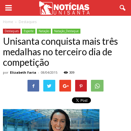
Home
Destaques
Destaques
Esporte
Natação
Natação_Destaque
Unisanta conquista mais três
medalhas no terceiro dia de
competição
por
Elizabeth Faria
-
08/04/2015
309