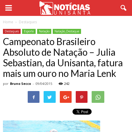
Home
Destaques
Destaques
Esporte
Natação
Natação_Destaque
Campeonato Brasileiro
Absoluto de Natação – Julia
Sebastian, da Unisanta, fatura
mais um ouro no Maria Lenk
por
Bruno Secco
-
09/04/2015
242