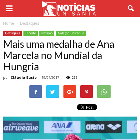
Home
Destaques
Destaques
Esporte
Natação
Natação_Destaque
Mais uma medalha de Ana
Marcela no Mundial da
Hungria
por
Cláudia Busto
-
19/07/2017
299