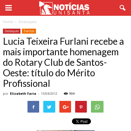
Home
Destaques
Destaques
Eventos
Lucia Teixeira Furlani recebe a
mais importante homenagem
do Rotary Club de Santos-
Oeste: título do Mérito
Profissional
por
Elizabeth Faria
-
13/04/2012
904