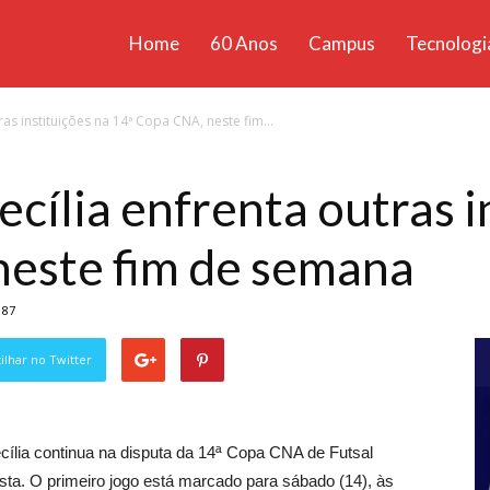
Home
60 Anos
Campus
Tecnologi
ícias
ras instituições na 14ª Copa CNA, neste fim...
santa
cília enfrenta outras i
neste fim de semana
87
lhar no Twitter
ília continua na disputa da 14ª Copa CNA de Futsal
sta. O primeiro jogo está marcado para sábado (14), às