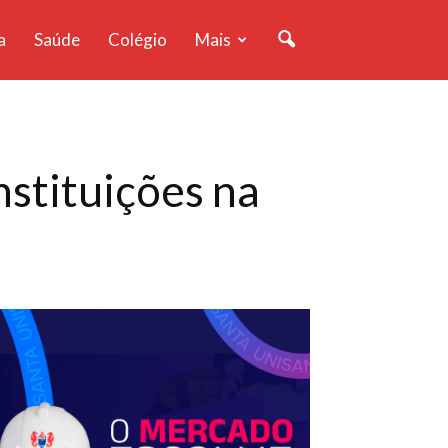
a
Saúde
Colégio
Mais
nstituições na