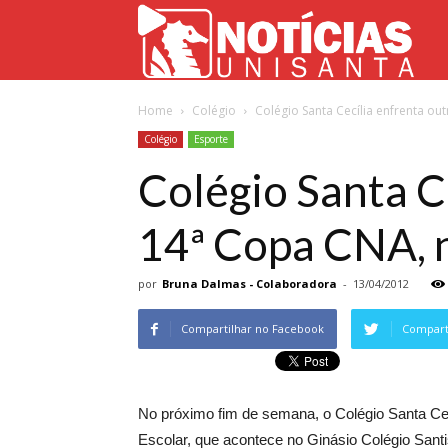
Not
Home
Colégio
Colégio Santa Cecília enfrenta out
Uni
Colégio
Esporte
Colégio Santa Ce
14ª Copa CNA, 
por
Bruna Dalmas - Colaboradora
-
13/04/2012
Compartilhar no Facebook
Comparti
No próximo fim de semana, o Colégio Santa Cec
Escolar, que acontece no Ginásio Colégio Santi