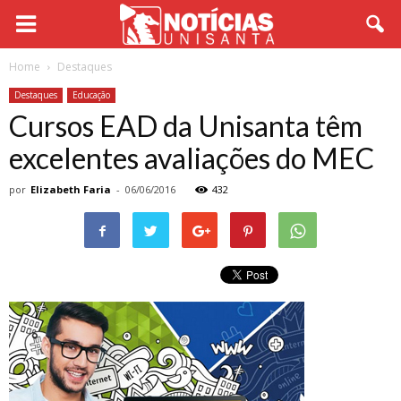
Home
Destaques
Destaques
Educação
Cursos EAD da Unisanta têm
excelentes avaliações do MEC
por
Elizabeth Faria
-
06/06/2016
432