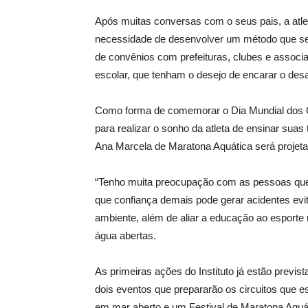
Após muitas conversas com o seus pais, a atlet
necessidade de desenvolver um método que se
de convênios com prefeituras, clubes e associ
escolar, que tenham o desejo de encarar o desa
Como forma de comemorar o Dia Mundial dos Oc
para realizar o sonho da atleta de ensinar suas
Ana Marcela de Maratona Aquática será projeta
“Tenho muita preocupação com as pessoas que
que confiança demais pode gerar acidentes evit
ambiente, além de aliar a educação ao esporte 
água abertas.
As primeiras ações do Instituto já estão previ
dois eventos que prepararão os circuitos que
em mar aberto e um Festival de Maratona Aquáti