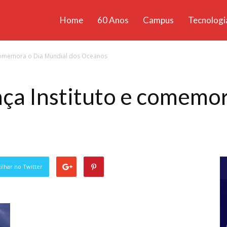
Home
60 Anos
Campus
Tecnologi
ícias
 comemora o Dia Mundial dos Oceanos
santa
ça Instituto e comemo
lhar no Twitter