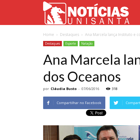
Not
Home
Destaques
Ana Marcela lança Instituto e
Uni
Destaques
Esporte
Natação
Ana Marcela lan
dos Oceanos
por
Cláudia Busto
-
07/06/2016
318
Compartilhar no Facebook
Comparti