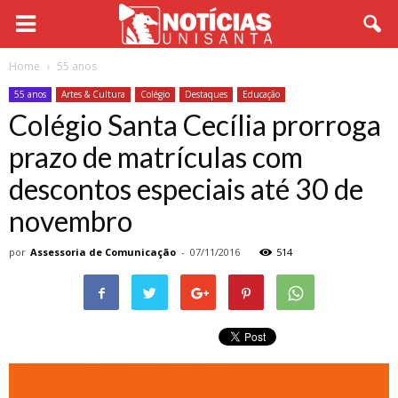
Home
55 anos
55 anos
Artes & Cultura
Colégio
Destaques
Educação
Colégio Santa Cecília prorroga
prazo de matrículas com
descontos especiais até 30 de
novembro
por
Assessoria de Comunicação
-
07/11/2016
514