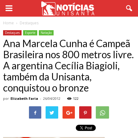
Home
Destaques
Destaques
Esporte
Natação
Ana Marcela Cunha é Campeã
Brasileira nos 800 metros livre.
A argentina Cecília Biagioli,
também da Unisanta,
conquistou o bronze
por
Elizabeth Faria
-
26/04/2012
122