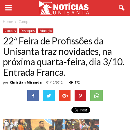
Home
Campus
Campus
Destaques
Educação
22ª Feira de Profissões da
Unisanta traz novidades, na
próxima quarta-feira, dia 3/10.
Entrada Franca.
por
Christian Miranda
-
01/10/2012
172