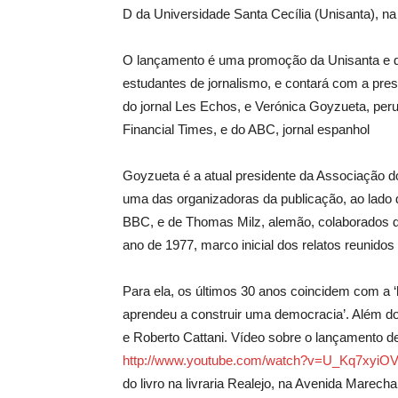
D da Universidade Santa Cecília (Unisanta), n
O lançamento é uma promoção da Unisanta e do 
estudantes de jornalismo, e contará com a pres
do jornal Les Echos, e Verónica Goyzueta, per
Financial Times, e do ABC, jornal espanhol
Goyzueta é a atual presidente da Associação 
uma das organizadoras da publicação, ao lado 
BBC, e de Thomas Milz, alemão, colaborados da
ano de 1977, marco inicial dos relatos reunidos
Para ela, os últimos 30 anos coincidem com a ‘h
aprendeu a construir uma democracia’. Além dos
e Roberto Cattani. Vídeo sobre o lançamento d
http://www.youtube.com/watch?v=U_Kq7xyiO
do livro na livraria Realejo, na Avenida Marecha