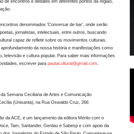
 de encontros e debates em diferentes pontos da região,
cação.
de encontros denominados ‘Conversar de bar’, onde serão
poetas, jornalistas, intelectuais, entre outros, buscando
ultural capaz de refletir sobre os movimentos culturais,
m aprofundamento da nossa história e manifestações como
tro, televisão e cultura popular. Para saber mais informações
novidades, escrever para
pautacultural@gmail.com
.
a da Semana Ceciliana de Artes e Comunicação
Cecília (Unisanta), na Rua Oswaldo Cruz, 266
ção da ACE, é um lançamento da editora Mérito com o
 Doce, Tam, Santander, Gerdau e Sabesp e com apoio da
to dos Jornalistas do Estado de São Paulo, Comunique-se,