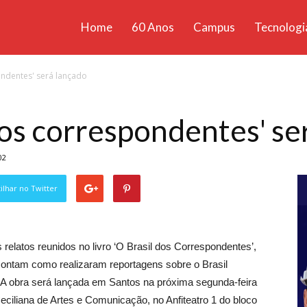
Home
60 Anos
Campus
Tecnologi
ícias
ondentes' será lançado
santa
 dos correspondentes' se
02
lhar no Twitter
 relatos reunidos no livro ‘O Brasil dos Correspondentes’,
 contam como realizaram reportagens sobre o Brasil
 A obra será lançada em Santos na próxima segunda-feira
ciliana de Artes e Comunicação, no Anfiteatro 1 do bloco