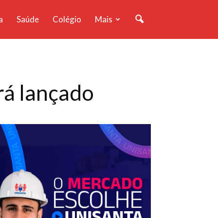
a
Saúde
Colégio
Mais
rá lançado