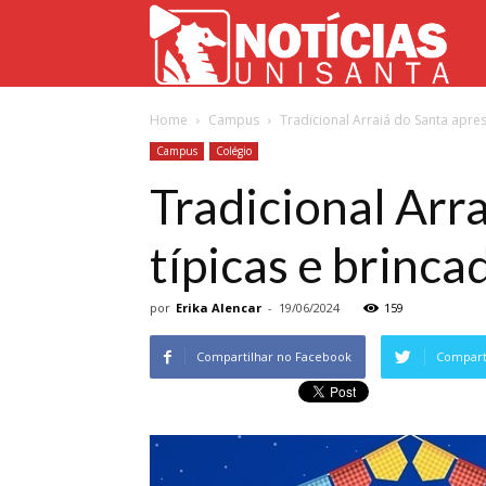
Not
Home
Campus
Tradicional Arraiá do Santa apres
Uni
Campus
Colégio
Tradicional Arr
típicas e brinca
por
Erika Alencar
-
19/06/2024
159
Compartilhar no Facebook
Comparti