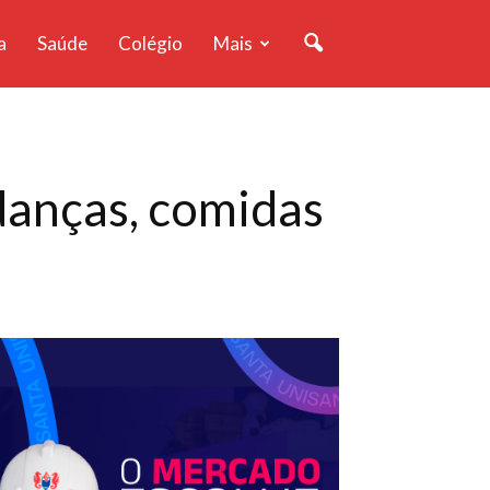
a
Saúde
Colégio
Mais
danças, comidas