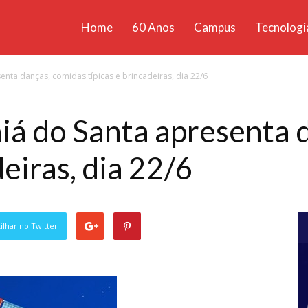
Home
60 Anos
Campus
Tecnologi
ícias
enta danças, comidas típicas e brincadeiras, dia 22/6
santa
aiá do Santa apresenta 
deiras, dia 22/6
lhar no Twitter