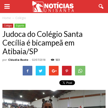
Home
Colégio
Colégio
Esporte
Judoca do Colégio Santa
Cecília é bicampeã em
Atibaia/SP
por
Cláudia Busto
-
02/07/2018
503