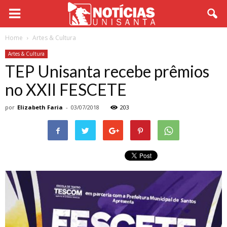
Home
Artes & Cultura
Artes & Cultura
TEP Unisanta recebe prêmios
no XXII FESCETE
por
Elizabeth Faria
-
03/07/2018
203