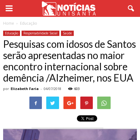
Home
Educação
Educação
Responsabilidade Social
Saúde
Pesquisas com idosos de Santos
serão apresentadas no maior
encontro internacional sobre
demência /Alzheimer, nos EUA
por
Elizabeth Faria
-
04/07/2018
603