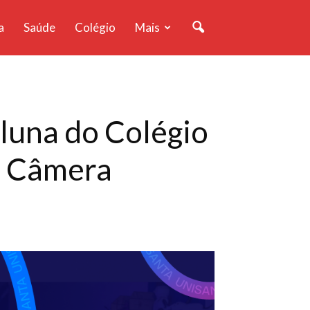
a
Saúde
Colégio
Mais
aluna do Colégio
no Câmera