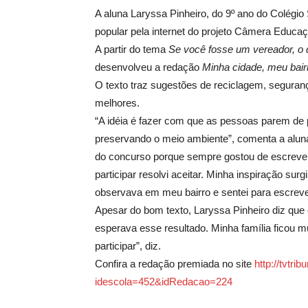
A aluna Laryssa Pinheiro, do 9º ano do Colégio S
popular pela internet do projeto Câmera Educaçã
A partir do tema
Se você fosse um vereador, o q
desenvolveu a redação
Minha cidade, meu bair
O texto traz sugestões de reciclagem, seguran
melhores.
“A idéia é fazer com que as pessoas parem de 
preservando o meio ambiente”, comenta a aluna
do concurso porque sempre gostou de escrever
participar resolvi aceitar. Minha inspiração s
observava em meu bairro e sentei para escreve
Apesar do bom texto, Laryssa Pinheiro diz que o
esperava esse resultado. Minha família ficou 
participar”, diz.
Confira a redação premiada no site
http://tvt
idescola=452&idRedacao=224