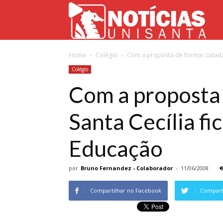
Not
Home
Colégio
Com a proposta de formar cidadãos
Uni
Colégio
Com a proposta 
Santa Cecília f
Educação
por
Bruno Fernandez - Colaborador
-
11/06/2008
Compartilhar no Facebook
Comparti