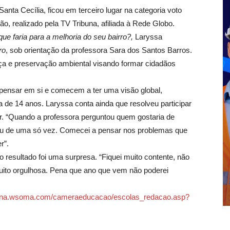
anta Cecília, ficou em terceiro lugar na categoria voto
o, realizado pela TV Tribuna, afiliada à Rede Globo.
ue faria para a melhoria do seu bairro?,
Laryssa
ro
, sob orientação da professora Sara dos Santos Barros.
ça e preservação ambiental visando formar cidadãos
pensar em si e comecem a ter uma visão global,
 de 14 anos. Laryssa conta ainda que resolveu participar
. “Quando a professora perguntou quem gostaria de
urgiu de uma só vez. Comecei a pensar nos problemas que
r”.
 resultado foi uma surpresa. “Fiquei muito contente, não
muito orgulhosa. Pena que ano que vem não poderei
ribuna.wsoma.com/cameraeducacao/escolas_redacao.asp?