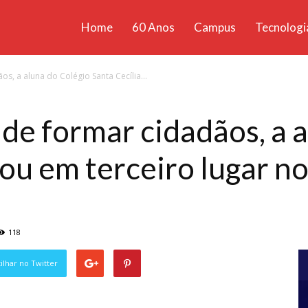
Home
60 Anos
Campus
Tecnologi
ícias
, a aluna do Colégio Santa Cecília...
santa
de formar cidadãos, a 
icou em terceiro lugar 
118
lhar no Twitter