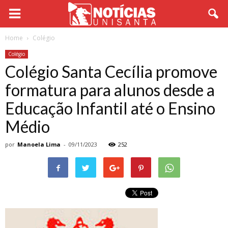
Home
Colégio
Colégio
Colégio Santa Cecília promove
formatura para alunos desde a
Educação Infantil até o Ensino
Médio
por
Manoela Lima
-
09/11/2023
252