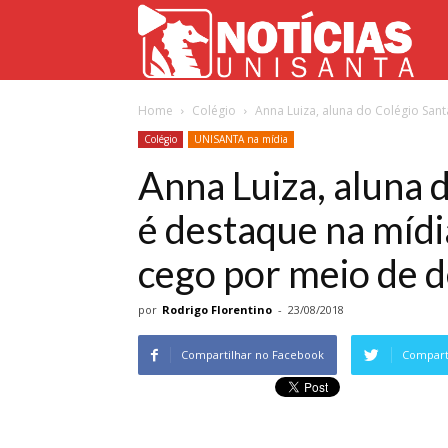
Not
Home
Colégio
Anna Luiza, aluna do Colégio Santa
Uni
Colégio
UNISANTA na mídia
Anna Luiza, aluna d
é destaque na mídia
cego por meio de 
por
Rodrigo Florentino
-
23/08/2018
Compartilhar no Facebook
Comparti