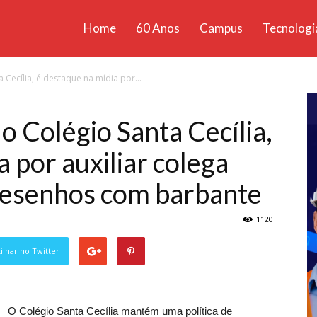
Home
60 Anos
Campus
Tecnologi
ícias
 Cecília, é destaque na mídia por...
santa
o Colégio Santa Cecília,
 por auxiliar colega
desenhos com barbante
1120
lhar no Twitter
O Colégio Santa Cecília mantém uma política de