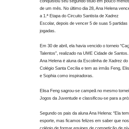
conquistou seu segundo título em pouco meno
de um mês. No último dia 28, Ana Helena venc
a 1.ª Etapa do Circuito Santista de Xadrez
Escolar, depois de vencer 5 de suas 5 partidas
jogadas.
Em 30 de abril, ela havia vencido o torneio “Ca
Talentos”, realizado na UME Cidade de Santos.
Ana Helena é aluna da Escolinha de Xadrez do
Colégio Santa Cecília e tem as irmãs Feng, Eli
e Sophia como inspiradoras.
Elisa Feng sagrou-se campeã no mesmo torneio
Jogos da Juventude e classificou-se para a pr
Segundo os pais da aluna Ana Helena: “Ela tem 
esporte, mas ficamos felizes em saber que nossa
colégio de formar equipes de competição de nível