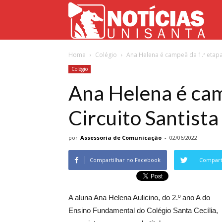
Not
Home
Colégio
Ana Helena é campeã da 1.ª etapa 
Uni
Colégio
Ana Helena é cam
Circuito Santista
por
Assessoria de Comunicação
-
02/06/2022
Compartilhar no Facebook
Comparti
A aluna Ana Helena Aulicino, do 2.º ano A do
Ensino Fundamental do Colégio Santa Cecília,