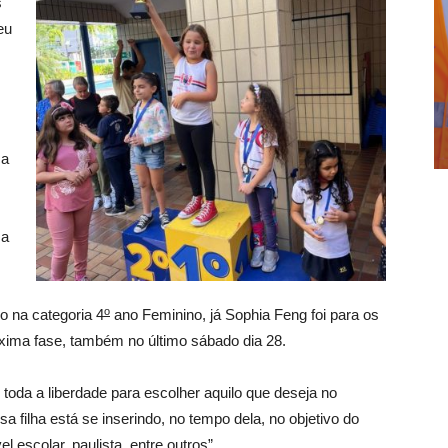
s
eu
ça
sa
o
 na categoria 4
ano Feminino, já Sophia Feng foi para os
óxima fase, também no último sábado dia 28.
toda a liberdade para escolher aquilo que deseja no
 filha está se inserindo, no tempo dela, no objetivo do
 escolar, paulista, entre outros”.