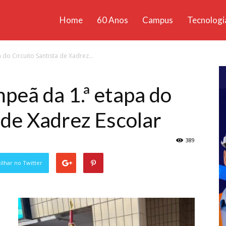
Home
60 Anos
Campus
Tecnologi
ícias
do Circuito Santista de Xadrez...
santa
peã da 1.ª etapa do
 de Xadrez Escolar
389
lhar no Twitter