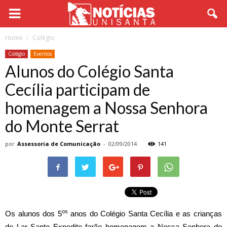
Home
Colégio
Colégio
Eventos
Alunos do Colégio Santa
Cecília participam de
homenagem a Nossa Senhora
do Monte Serrat
por
Assessoria de Comunicação
-
02/09/2014
141
os
Os alunos dos 5
anos do Colégio Santa Cecília e as crianças
do Lar Santo Expedito farão homenagem a Nossa Senhora do