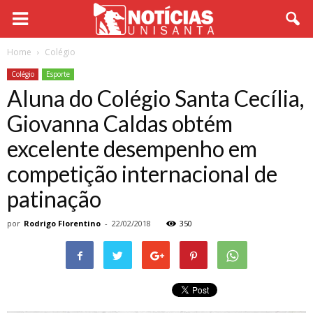
Home
Colégio
Colégio
Esporte
Aluna do Colégio Santa Cecília,
Giovanna Caldas obtém
excelente desempenho em
competição internacional de
patinação
por
Rodrigo Florentino
-
22/02/2018
350