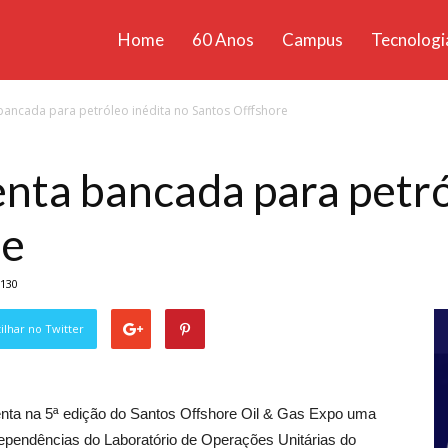
Home
60 Anos
Campus
Tecnologi
ícias
bancada para petróleo inédita no Santos Offfshore
santa
nta bancada para petró
re
130
lhar no Twitter
enta na 5ª edição do Santos Offshore Oil & Gas Expo uma
dependências do Laboratório de Operações Unitárias do