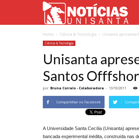
Not
Home
Ciência & Tecnologia
Unisanta apresenta 
Uni
Ciência & Tecnologia
Unisanta aprese
Santos Offfsho
por
Bruna Corralo - Colaboradora
-
13/10/2011
Compartilhar no Facebook
Comparti
A Universidade Santa Cecília (Unisanta) apres
bancada experimental inédita, construída nas 