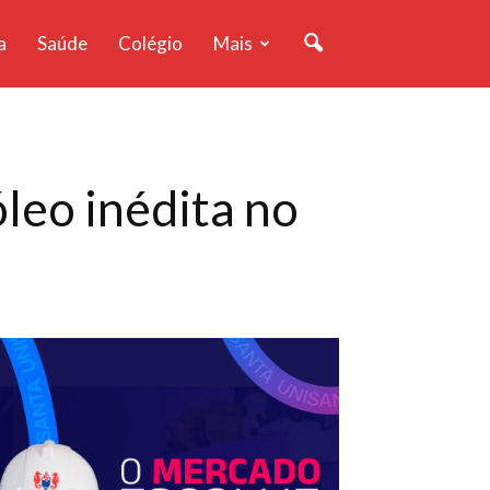
a
Saúde
Colégio
Mais
leo inédita no