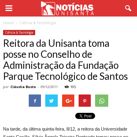
Home
Ciência & Tecnologia
Ciência & Tecnologia
Reitora da Unisanta toma
posse no Conselho de
Administração da Fundação
Parque Tecnológico de Santos
por
Cláudia Busto
-
09/12/2011
105
Na tarde, da última quinta-feira, 8/12, a reitora da Universidade
Santa Cecília, Sílvia Ângela Teixeira Penteado tomou posse no